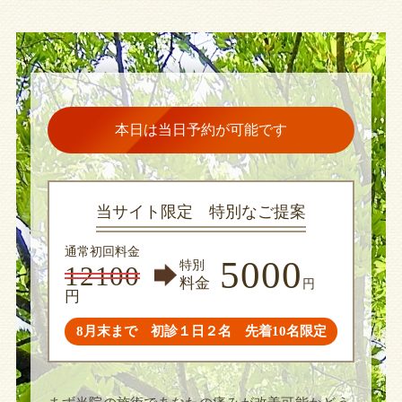
本日は当日予約が可能です
当サイト限定 特別なご提案
通常初回料金
5000
特別
12100
料金
円
円
8月末まで 初診１日２名 先着10名限定