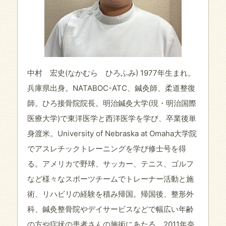
中村 宏史(なかむら ひろふみ) 1977年生まれ。
兵庫県出身。NATABOC-ATC、鍼灸師、柔道整復
師。ひろ接骨院院長。明治鍼灸大学(現・明治国際
医療大学)で東洋医学と西洋医学を学び、卒業後単
身渡米。University of Nebraska at Omaha大学院
でアスレチックトレーニングを学び修士号を得
る。アメリカで野球、サッカー、テニス、ゴルフ
など様々なスポーツチームでトレーナー活動と施
術、リハビリの経験を積み帰国。帰国後、整形外
科、鍼灸整骨院やデイサービスなどで幅広い年齢
の方や症状の患者さんの施術にあたる。2011年奈