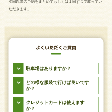
次回以降の予約をまとめてもしくは１回ずつで取ってい
ただきます。
よくいただくご質問
駐車場はありますか？
当院から徒歩約4分の奈良市紀寺町686-2
どの様な服装で行けば良いです
の2番と8番が当院専用の駐車場です。完
か？
全予約制なので皆様ご利用頂けると思い
ます。満車の場合はお手数ですが
検査結果に影響を与える為、身体を動か
クレジットカードは使えます
0742311261までご連絡下さい。
しにくいタイトな服やパンツ、短いスカ
か？