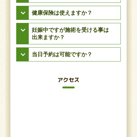
ートは避けて下さい。当院でお着替えを
ご用意しておりますので、タイトな服や
まとめ払いのみVISA.MASTERがご利用頂
健康保険は使えますか？
スカートで来院された場合はご利用下さ
けます。
い。
保険は、傷めた日にちと原因がはっきり
妊娠中ですが施術を受ける事は
とした怪我(捻挫、挫傷、打撲など)のみ
出来ますか？
に使用出来ます。今回の症状では、自費
治療のみとなります。
当院では、産婦人科医さんと共同開発さ
当日予約は可能ですか？
れた妊婦さん用の施術マットがございま
す。それにより、出産直前までうつ伏せ
予約状況によりお断りする場合がござい
で無理なく施術を、受けて頂くことも可
ますが、枠に空きがある場合は可能で
アクセス
能です。うつ伏せで施術を受けるのに不
す。一度、0742311261までお気軽にご連
安感がある方は、仰って頂けたら座位や
絡下さい。
仰向けのみの施術も可能です。